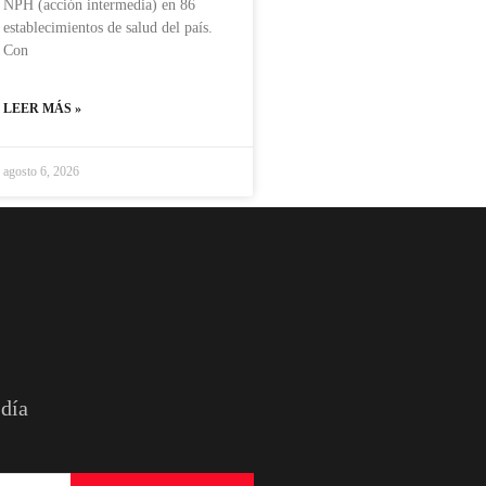
NPH (acción intermedia) en 86
establecimientos de salud del país.
Con
LEER MÁS »
agosto 6, 2026
 día