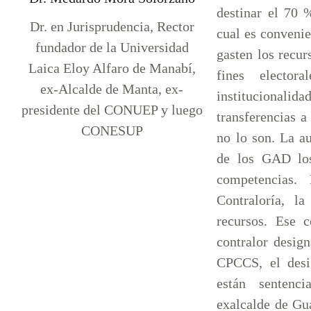
destinar el 70 
Dr. en Jurisprudencia, Rector
cual es convenie
fundador de la Universidad
gasten los recu
Laica Eloy Alfaro de Manabí,
fines elector
ex-Alcalde de Manta, ex-
institucional
presidente del CONUEP y luego
transferencias 
CONESUP
no lo son. La au
de los GAD los
competencias.
Contraloría, l
recursos. Ese 
contralor desig
CPCCS, el desi
están sentenc
exalcalde de Gu