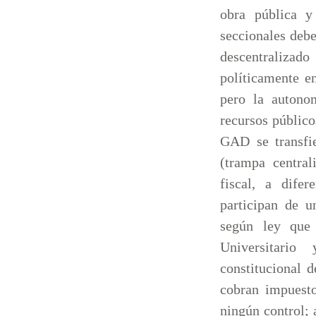
obra pública y
seccionales deb
descentraliza
políticamente e
pero la autono
recursos público
GAD se transfie
(trampa central
fiscal, a difer
participan de u
según ley que
Universitario
constitucional 
cobran impuestos
ningún control; 