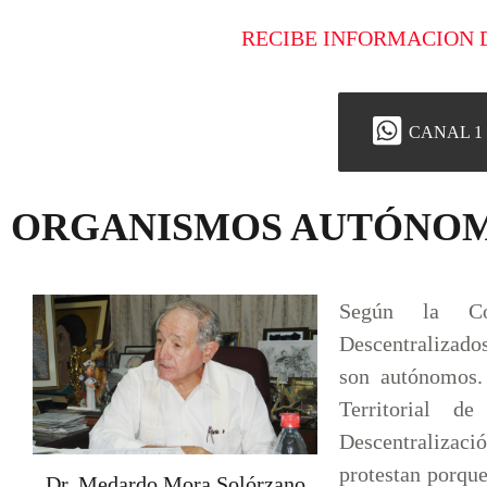
RECIBE INFORMACION 
CANAL 1
ORGANISMOS AUTÓNO
Según la Con
Descentralizado
son autónomos.
Territorial de
Descentralizac
protestan porqu
Dr. Medardo Mora Solórzano