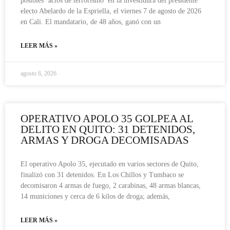
posibles ‘actos de terrorismo’ en la investidura del presidente
electo Abelardo de la Espriella, el viernes 7 de agosto de 2026
en Cali. El mandatario, de 48 años, ganó con un
LEER MÁS »
agosto 6, 2026
OPERATIVO APOLO 35 GOLPEA AL
DELITO EN QUITO: 31 DETENIDOS,
ARMAS Y DROGA DECOMISADAS
El operativo Apolo 35, ejecutado en varios sectores de Quito,
finalizó con 31 detenidos. En Los Chillos y Tumbaco se
decomisaron 4 armas de fuego, 2 carabinas, 48 armas blancas,
14 municiones y cerca de 6 kilos de droga; además,
LEER MÁS »