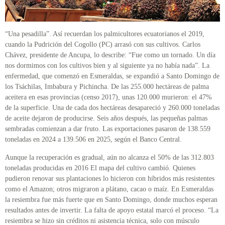
“Una pesadilla”. Así recuerdan los palmicultores ecuatorianos el 2019,
cuando la Pudrición del Cogollo (PC) arrasó con sus cultivos. Carlos
Chávez, presidente de Ancupa, lo describe: “Fue como un tornado. Un día
nos dormimos con los cultivos bien y al siguiente ya no había nada”. La
enfermedad, que comenzó en Esmeraldas, se expandió a Santo Domingo de
los Tsáchilas, Imbabura y Pichincha. De las 255.000 hectáreas de palma
aceitera en esas provincias (censo 2017), unas 120.000 murieron: el 47%
de la superficie. Una de cada dos hectáreas desapareció y 260.000 toneladas
de aceite dejaron de producirse. Seis años después, las pequeñas palmas
sembradas comienzan a dar fruto. Las exportaciones pasaron de 138.559
toneladas en 2024 a 139.506 en 2025, según el Banco Central.
Aunque la recuperación es gradual, aún no alcanza el 50% de las 312.803
toneladas producidas en 2016 El mapa del cultivo cambió. Quienes
pudieron renovar sus plantaciones lo hicieron con híbridos más resistentes
como el Amazon; otros migraron a plátano, cacao o maíz. En Esmeraldas
la resiembra fue más fuerte que en Santo Domingo, donde muchos esperan
resultados antes de invertir. La falta de apoyo estatal marcó el proceso. “La
resiembra se hizo sin créditos ni asistencia técnica, solo con músculo