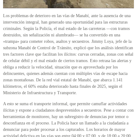
Los problemas de deterioro en las vías de Manabí, ante la ausencia de una
intervención integral, han generado una oportunidad para las estructuras
criminales. Según la Policía, el mal estado de las carreteras —con tramos
destruidos, sin señalización ni alumbrado— se ha convertido en una
«trampa» para cometer robos, asaltos y secuestros. Jimmy Loya, jefe de la
subzona Manabí de Control de Tránsito, explicó que los análisis identifican
tres factores clave que facilitan los ilícitos: curvas cerradas, zonas con señal
de celular débil y el mal estado de ciertos tramos. Esto retrasa las alertas y
obliga a reducir la velocidad, situación que es aprovechada por los
delincuentes, quienes además cuentan con múltiples vías de escape hacia
zonas montañosas. De la red vial estatal de Manabí, que abarca 1.141
kilómetros, el 60% estaba deteriorado hasta finales de 2025, según el
Ministerio de Infraestructura y Transporte.
A esto se suma el transporte informal, que permite camuflar actividades
ilícitas y expone a ciudadanos desprevenidos a secuestros. Pese a contar con
herramientas de monitoreo, hay un subregistro de denuncias por temor o
desconfianza en el proceso. La Policía hace un llamado a la ciudadanía a
denunciar para poder procesar a los capturados. Los horarios de mayor
actividad delictiva en las vías son entre 04:00 y 07:00, y de 18:00 a 20:00,