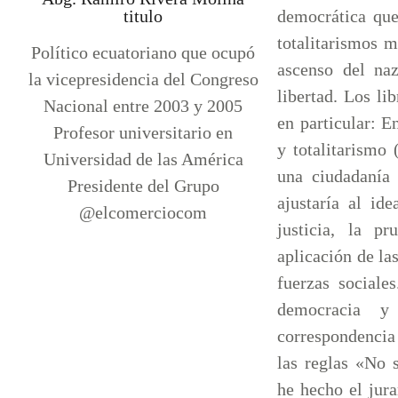
titulo
democrática que
totalitarismos ma
Político ecuatoriano que ocupó
ascenso del na
la vicepresidencia del Congreso
libertad. Los li
Nacional entre 2003 y 2005
en particular: E
Profesor universitario en
y totalitarismo
Universidad de las América
una ciudadanía 
Presidente del Grupo
ajustaría al ide
@elcomerciocom
justicia, la pr
aplicación de las
fuerzas sociale
democracia y
correspondencia
las reglas «No 
he hecho el jur