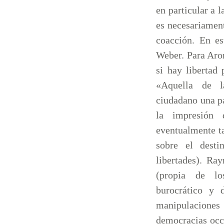
en particular a l
es necesariament
coacción. En e
Weber. Para Aron
si hay libertad 
«Aquella de l
ciudadano una pa
la impresión
eventualmente ta
sobre el desti
libertades). Ra
(propia de los
burocrático y 
manipulaciones
democracias occi