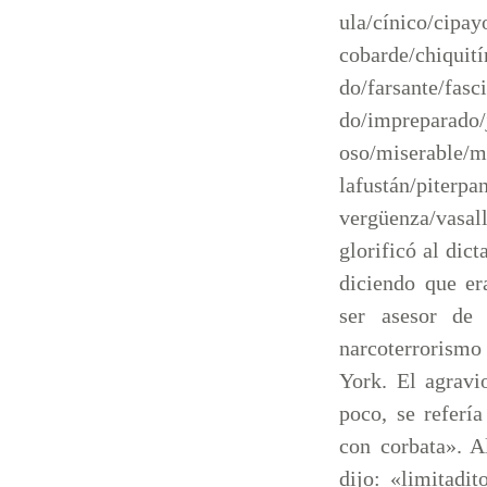
ula/cínico/cipay
cobarde/chiquití
do/farsante/fasc
do/impreparado/
oso/miserable/m
lafustán/piterpa
vergüenza/vasal
glorificó al di
diciendo que er
ser asesor de 
narcoterrorism
York. El agravi
poco, se referí
con corbata». A
dijo: «limitadi