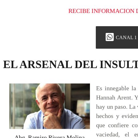
RECIBE INFORMACION 
CANAL 1
EL ARSENAL DEL INSUL
Es innegable la 
Hannah Arent. Yo
hay un paso. La 
hechos y eviden
que confiere co
vaciedad, el e
Abg. Ramiro Rivera Molina