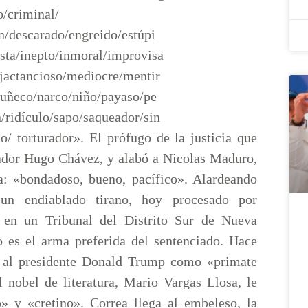
o/criminal/
n/descarado/engreido/estúpi
ista/inepto/inmoral/improvisa
jactancioso/mediocre/mentir
uñeco/narco/niño/payaso/pe
n/ridículo/sapo/saqueador/sin
lo/ torturador». El prófugo de la justicia que
ctador Hugo Chávez, y alabó a Nicolas Maduro,
a: «bondadoso, bueno, pacífico». Alardeando
un endiablado tirano, hoy procesado por
o en un Tribunal del Distrito Sur de Nueva
o es el arma preferida del sentenciado. Hace
a al presidente Donald Trump como «primate
l nobel de literatura, Mario Vargas Llosa, le
to» y «cretino». Correa llega al embeleso, la