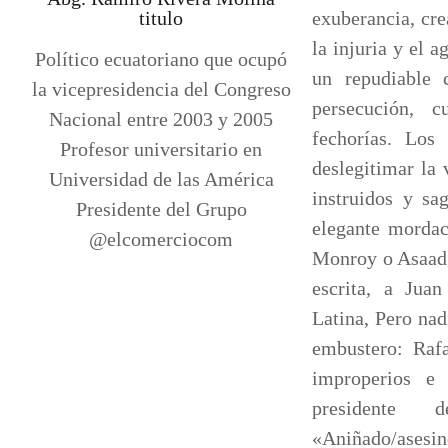
titulo
exuberancia, crea
la injuria y el a
Político ecuatoriano que ocupó
un repudiable 
la vicepresidencia del Congreso
persecución, c
Nacional entre 2003 y 2005
fechorías. Los
Profesor universitario en
deslegitimar la 
Universidad de las América
instruidos y sa
Presidente del Grupo
elegante morda
@elcomerciocom
Monroy o Asaad 
escrita, a Jua
Latina, Pero nadi
embustero: Raf
improperios e 
presidente
«Aniñado/asesin