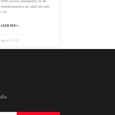
NPH (acción intermedia) en 86
establecimientos de salud del país.
Con
LEER MÁS »
agosto 6, 2026
 día