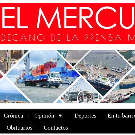
Crónica
Opinión
Deportes
En tu barri
Obituarios
Contactos