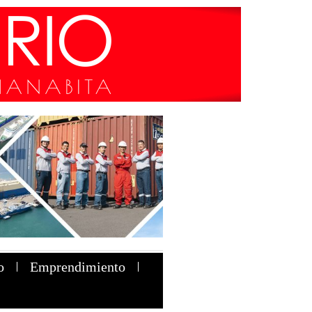
o
Emprendimiento