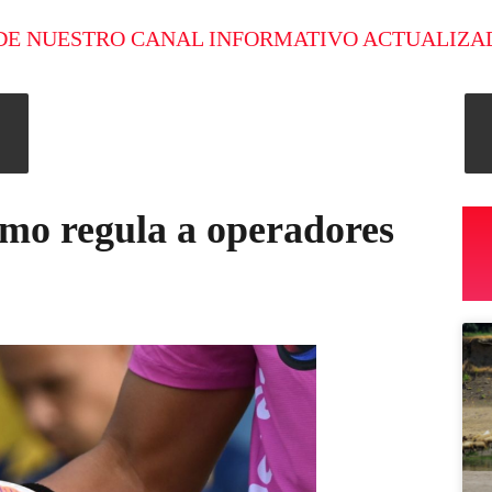
DE NUESTRO CANAL INFORMATIVO ACTUALIZA
mo regula a operadores