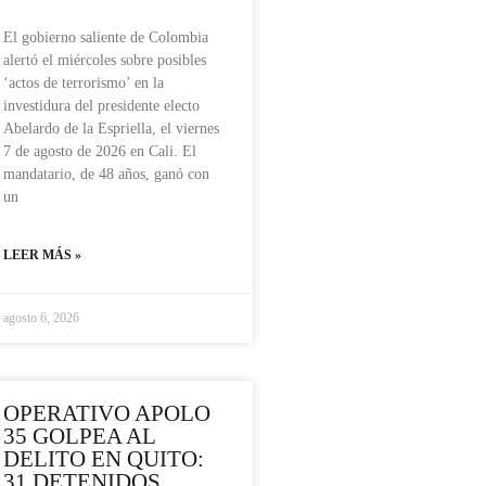
El gobierno saliente de Colombia
alertó el miércoles sobre posibles
‘actos de terrorismo’ en la
investidura del presidente electo
Abelardo de la Espriella, el viernes
7 de agosto de 2026 en Cali. El
mandatario, de 48 años, ganó con
un
LEER MÁS »
agosto 6, 2026
OPERATIVO APOLO
35 GOLPEA AL
DELITO EN QUITO:
31 DETENIDOS,