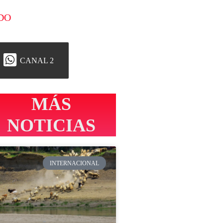
DO
CANAL 2
MÁS
NOTICIAS
INTERNACIONAL