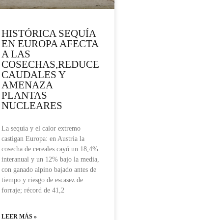
HISTÓRICA SEQUÍA
EN EUROPA AFECTA
A LAS
COSECHAS,REDUCE
CAUDALES Y
AMENAZA
PLANTAS
NUCLEARES
La sequía y el calor extremo
castigan Europa: en Austria la
cosecha de cereales cayó un 18,4%
interanual y un 12% bajo la media,
con ganado alpino bajado antes de
tiempo y riesgo de escasez de
forraje; récord de 41,2
LEER MÁS »