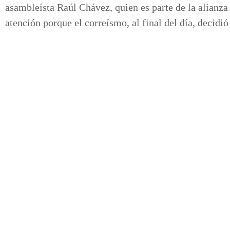
asambleísta Raúl Chávez, quien es parte de la alianz
atención porque el correísmo, al final del día, decidió 