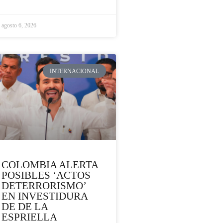
agosto 6, 2026
INTERNACIONAL
COLOMBIA ALERTA
POSIBLES ‘ACTOS
DETERRORISMO’
EN INVESTIDURA
DE DE LA
ESPRIELLA