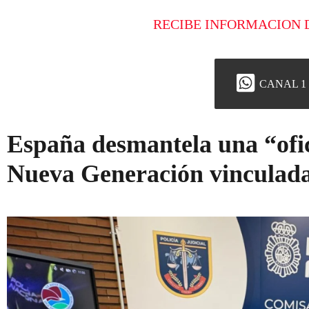
RECIBE INFORMACION 
CANAL 1
España desmantela una “ofic
Nueva Generación vinculad