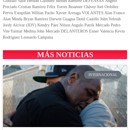
Gonzalo Valle Hernán Galíndez Moisés Ramírez DEFENSAS Ángelo
Preciado Cristian Ramírez Félix Torres Jhoanner Chávez Joel Ordóñez
Pervis Estupiñán Willian Pacho Xavier Arreaga VOLANTES Alan Franco
Alan Minda Bryan Ramírez Darwin Guagua Denil Castillo John Yeboah
Jordy Alcívar (IDV) Kendry Páez Nilson Angulo Patrik Mercado Pedro
Vite Yaimar Medina John Mercado DELANTEROS Enner Valencia Kevin
Rodríguez Leonardo Campana.
MÁS NOTICIAS
INTERNACIONAL