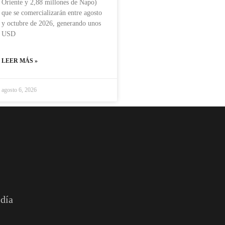
Oriente y 2,88 millones de Napo)
que se comercializarán entre agosto
y octubre de 2026, generando unos
USD
LEER MÁS »
agosto 6, 2026
 día