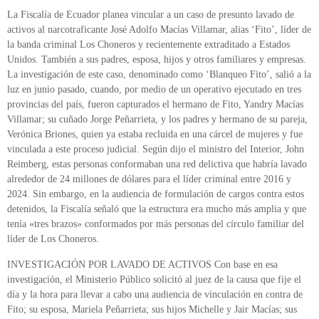
La Fiscalía de Ecuador planea vincular a un caso de presunto lavado de
activos al narcotraficante José Adolfo Macías Villamar, alias ‘Fito’, líder de
la banda criminal Los Choneros y recientemente extraditado a Estados
Unidos. También a sus padres, esposa, hijos y otros familiares y empresas.
La investigación de este caso, denominado como ‘Blanqueo Fito’, salió a la
luz en junio pasado, cuando, por medio de un operativo ejecutado en tres
provincias del país, fueron capturados el hermano de Fito, Yandry Macías
Villamar; su cuñado Jorge Peñarrieta, y los padres y hermano de su pareja,
Verónica Briones, quien ya estaba recluida en una cárcel de mujeres y fue
vinculada a este proceso judicial. Según dijo el ministro del Interior, John
Reimberg, estas personas conformaban una red delictiva que habría lavado
alrededor de 24 millones de dólares para el líder criminal entre 2016 y
2024. Sin embargo, en la audiencia de formulación de cargos contra estos
detenidos, la Fiscalía señaló que la estructura era mucho más amplia y que
tenía «tres brazos» conformados por más personas del círculo familiar del
líder de Los Choneros.
INVESTIGACIÓN POR LAVADO DE ACTIVOS Con base en esa
investigación, el Ministerio Público solicitó al juez de la causa que fije el
día y la hora para llevar a cabo una audiencia de vinculación en contra de
Fito; su esposa, Mariela Peñarrieta; sus hijos Michelle y Jair Macías; sus