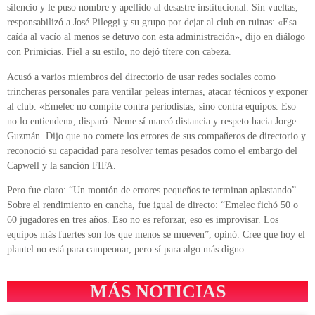
silencio y le puso nombre y apellido al desastre institucional. Sin vueltas,
responsabilizó a José Pileggi y su grupo por dejar al club en ruinas: «Esa
caída al vacío al menos se detuvo con esta administración», dijo en diálogo
con Primicias. Fiel a su estilo, no dejó títere con cabeza.
Acusó a varios miembros del directorio de usar redes sociales como
trincheras personales para ventilar peleas internas, atacar técnicos y exponer
al club. «Emelec no compite contra periodistas, sino contra equipos. Eso
no lo entienden», disparó. Neme sí marcó distancia y respeto hacia Jorge
Guzmán. Dijo que no comete los errores de sus compañeros de directorio y
reconoció su capacidad para resolver temas pesados como el embargo del
Capwell y la sanción FIFA.
Pero fue claro: “Un montón de errores pequeños te terminan aplastando”.
Sobre el rendimiento en cancha, fue igual de directo: “Emelec fichó 50 o
60 jugadores en tres años. Eso no es reforzar, eso es improvisar. Los
equipos más fuertes son los que menos se mueven”, opinó. Cree que hoy el
plantel no está para campeonar, pero sí para algo más digno.
MÁS NOTICIAS