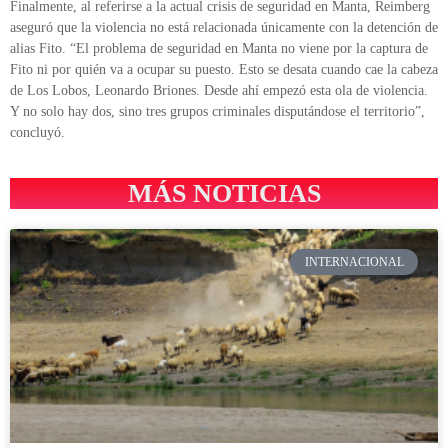
Finalmente, al referirse a la actual crisis de seguridad en Manta, Reimberg
aseguró que la violencia no está relacionada únicamente con la detención de
alias Fito. “El problema de seguridad en Manta no viene por la captura de
Fito ni por quién va a ocupar su puesto. Esto se desata cuando cae la cabeza
de Los Lobos, Leonardo Briones. Desde ahí empezó esta ola de violencia.
Y no solo hay dos, sino tres grupos criminales disputándose el territorio”,
concluyó.
MÁS NOTICIAS
INTERNACIONAL