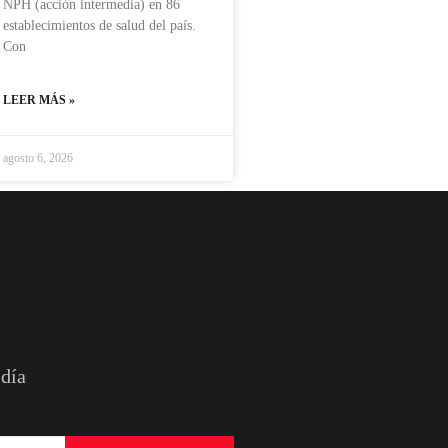
NPH (acción intermedia) en 86
establecimientos de salud del país.
Con
LEER MÁS »
agosto 6, 2026
 día