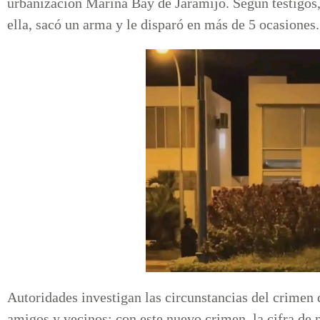
urbanización Marina Bay de Jaramijó. Según testigos
ella, sacó un arma y le disparó en más de 5 ocasiones.
Autoridades investigan las circunstancias del crimen 
amigos y vecinos; con este nuevo crimen, la cifra de m