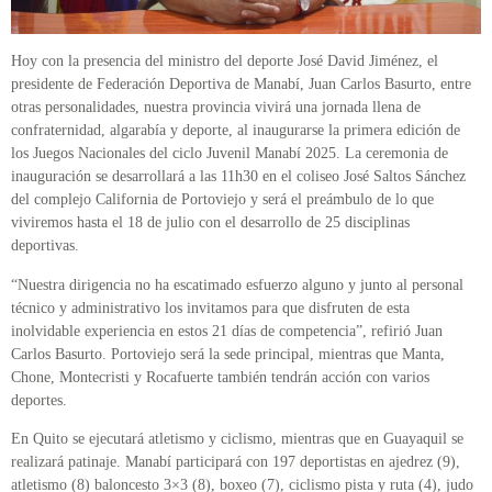
Hoy con la presencia del ministro del deporte José David Jiménez, el
presidente de Federación Deportiva de Manabí, Juan Carlos Basurto, entre
otras personalidades, nuestra provincia vivirá una jornada llena de
confraternidad, algarabía y deporte, al inaugurarse la primera edición de
los Juegos Nacionales del ciclo Juvenil Manabí 2025. La ceremonia de
inauguración se desarrollará a las 11h30 en el coliseo José Saltos Sánchez
del complejo California de Portoviejo y será el preámbulo de lo que
viviremos hasta el 18 de julio con el desarrollo de 25 disciplinas
deportivas.
“Nuestra dirigencia no ha escatimado esfuerzo alguno y junto al personal
técnico y administrativo los invitamos para que disfruten de esta
inolvidable experiencia en estos 21 días de competencia”, refirió Juan
Carlos Basurto. Portoviejo será la sede principal, mientras que Manta,
Chone, Montecristi y Rocafuerte también tendrán acción con varios
deportes.
En Quito se ejecutará atletismo y ciclismo, mientras que en Guayaquil se
realizará patinaje. Manabí participará con 197 deportistas en ajedrez (9),
atletismo (8) baloncesto 3×3 (8), boxeo (7), ciclismo pista y ruta (4), judo