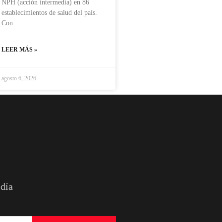
NPH (acción intermedia) en 86
establecimientos de salud del país.
Con
LEER MÁS »
agosto 6, 2026
 día