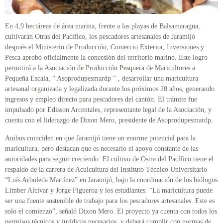
En 4,9 hectáreas de área marina, frente a las playas de Balsamaragua,
cultivarán Otras del Pacífico, los pescadores artesanales de Jaramijó
después el Ministerio de Producción, Comercio Exterior, Inversiones y
Pesca aprobó oficialmente la concesión del territorio marino. Este logro
permitirá a la Asociación de Producción Pesquera de Maricultores a
Pequeña Escala, “ Asoprodupesmardp ” , desarrollar una maricultura
artesanal organizada y legalizada durante los próximos 20 años, generando
ingresos y empleo directo para pescadores del cantón. El trámite fue
impulsado por Edisson Arcentales, representante legal de la Asociación, y
cuenta con el liderazgo de Dixon Mero, presidente de Asoprodupesmardp.
Ambos coinciden en que Jaramijó tiene un enorme potencial para la
maricultura, pero destacan que es necesario el apoyo constante de las
autoridades para seguir creciendo. El cultivo de Ostra del Pacífico tiene el
respaldo de la carrera de Acuicultura del Instituto Técnico Universitario
“Luís Arboleda Martínez” en Jaramijó, bajo la coordinación de los biólogos
Limber Alcívar y Jorge Figueroa y los estudiantes. “La maricultura puede
ser una fuente sostenible de trabajo para los pescadores artesanales. Este es
solo el comienzo”, señaló Dixon Mero. El proyecto ya cuenta con todos los
permisos técnicos y jurídicos necesarios, y deberá cumplir con normas de