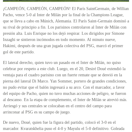
¡CAMPEÓN, CAMPEÓN, CAMPEÓN! El París SaintGermain, de Willian
Pacho, vence 5-0 al Inter de Milán por la final de la Champions League,
que se lleva a cabo en Múnich, Alemania. El París Saint-Germain dominó a
su rival de principio a fin. Los parisinos controlaron al Inter de Milán con
presión alta. Luis Enrique no los dejó respirar. Los dirigidos por Simone
Inzaghi se sintieron incómodos en todo momento. Al minuto nueve,
Hakimi, después de una gran jugada colectiva del PSG, marcó el primer
gol de este partido.
El lateral derecho, quien tuvo un pasado en el Inter de Milán, no quiso
celebrar por respeto a este club. Luego, en el 20, Desiré Doué extendió la
ventaja para el cuadro parisino con un fuerte remate que se desvió en la
pierna del lateral Di Marco. Yan Sommer, portero de grandes condiciones,
no pudo evitar que el balón ingresará a su arco. Con el marcador, a favor
del equipo de Pacho, quien no tuvo muchas acciones de peligro, se fueron
al descanso. En la etapa de complemento, el Inter de Milán se atrevió más.
Arriesgó y sus centrales se colocaban en el centro del campo para
arrinconar al PSG es su campo de juego.
De nuevo, Doué, quien fue la figura del partido, colocó el 3-0 en el
marcador. Kvaratskhelia puso el 4-0 y Mayulu el 5-0 definitivo. Goleada