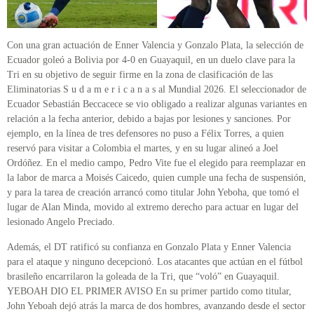
Con una gran actuación de Enner Valencia y Gonzalo Plata, la selección de
Ecuador goleó a Bolivia por 4-0 en Guayaquil, en un duelo clave para la
Tri en su objetivo de seguir firme en la zona de clasificación de las
Eliminatorias S u d a m e r i c a n a s al Mundial 2026. El seleccionador de
Ecuador Sebastián Beccacece se vio obligado a realizar algunas variantes en
relación a la fecha anterior, debido a bajas por lesiones y sanciones. Por
ejemplo, en la línea de tres defensores no puso a Félix Torres, a quien
reservó para visitar a Colombia el martes, y en su lugar alineó a Joel
Ordóñez. En el medio campo, Pedro Vite fue el elegido para reemplazar en
la labor de marca a Moisés Caicedo, quien cumple una fecha de suspensión,
y para la tarea de creación arrancó como titular John Yeboha, que tomó el
lugar de Alan Minda, movido al extremo derecho para actuar en lugar del
lesionado Angelo Preciado.
Además, el DT ratificó su confianza en Gonzalo Plata y Enner Valencia
para el ataque y ninguno decepcionó. Los atacantes que actúan en el fútbol
brasileño encarrilaron la goleada de la Tri, que “voló” en Guayaquil.
YEBOAH DIO EL PRIMER AVISO En su primer partido como titular,
John Yeboah dejó atrás la marca de dos hombres, avanzando desde el sector