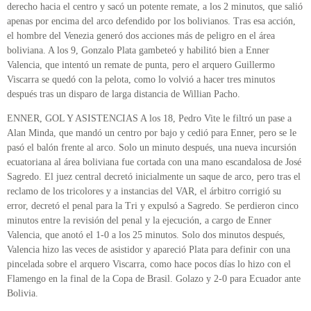
derecho hacia el centro y sacó un potente remate, a los 2 minutos, que salió
apenas por encima del arco defendido por los bolivianos. Tras esa acción,
el hombre del Venezia generó dos acciones más de peligro en el área
boliviana. A los 9, Gonzalo Plata gambeteó y habilitó bien a Enner
Valencia, que intentó un remate de punta, pero el arquero Guillermo
Viscarra se quedó con la pelota, como lo volvió a hacer tres minutos
después tras un disparo de larga distancia de Willian Pacho.
ENNER, GOL Y ASISTENCIAS A los 18, Pedro Vite le filtró un pase a
Alan Minda, que mandó un centro por bajo y cedió para Enner, pero se le
pasó el balón frente al arco. Solo un minuto después, una nueva incursión
ecuatoriana al área boliviana fue cortada con una mano escandalosa de José
Sagredo. El juez central decretó inicialmente un saque de arco, pero tras el
reclamo de los tricolores y a instancias del VAR, el árbitro corrigió su
error, decretó el penal para la Tri y expulsó a Sagredo. Se perdieron cinco
minutos entre la revisión del penal y la ejecución, a cargo de Enner
Valencia, que anotó el 1-0 a los 25 minutos. Solo dos minutos después,
Valencia hizo las veces de asistidor y apareció Plata para definir con una
pincelada sobre el arquero Viscarra, como hace pocos días lo hizo con el
Flamengo en la final de la Copa de Brasil. Golazo y 2-0 para Ecuador ante
Bolivia.