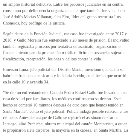
un amplio historial delictivo. Entre los procesos judiciales en su contra,
consta uno por delincuencia organizada en el que también fue vinculado
José Adolfo Macías Villamar, alias Fito, líder del grupo terrorista Los
Choneros, hoy prófugo de la justicia.
Según datos de la Función Judicial, ese caso fue investigado entre 2017 y
2018, y Gallo Moreira fue sentenciado a 20 meses de prisión. El individuo
también registraba procesos por tentativa de asesinato, organización o
financiamiento para la producción o tráfico ilícito de sustancias sujetas a
fiscalización, receptación, lesiones y delitos contra la vida.
Emerson Luna, jefe policial del Distrito Manta, mencionó que Gallo se
habría enfrentado a su sicario y lo habría herido, en el hecho que ocurrió
en la calle 10 y avenida 34.
“Se dio un enfrentamiento. Cuando Pedro Rafael Gallo fue llevado a una
casa de salud por familiares, los médicos confirmaron su deceso. Este
hecho se cometió 10 minutos después de otro caso que hemos tenido en
Santa Martha”, contó el jefe policial. Policía indaga posible relación entre
crímenes Antes del ataque de Gallo se registró el asesinato de Carlos
Intriago, alias Pechiche, obrero municipal del cantón Montecristi, a quien
le propinaron siete disparos, la mayoría en la cabeza, en Santa Martha. La