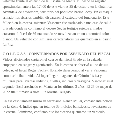
vehículo frente al edificio de la Fiscalía de Manta. El hecho se registró
aproximadamente a las 17h00 de este viernes 25 de octubre en la dinámica
Avenida 4 de noviembre, territorio del populoso barrio Jocay. En el ataque
armado, los sicarios también dispararon al custodio del funcionario. Este
falleció en la escena, mientras Vásconez fue trasladado a una casa de salud
privada donde se confirmó el deceso Según testigos sujetos armados
atacaron al fiscal de Manta cuando se movilizaban en un automóvil color
blanco. Un vehículo con similares características fue quemado en el barrio
La Paz.
C O L E G A S , CONSTERNADOS POR ASESINATO DEL FISCAL
Videos aficionados captaron el cuerpo del fiscal tirado en la calzada,
empapado en sangre y agonizando. En la escena se observó a uno de sus
colegas, el fiscal Roger Pachay, llorando desesperado al ver a Vásconez
como se le iba la vida. Al lugar llegaron agentes de Criminalística y
militares para levantar indicios, huellas, indicios y vestigios. Vásconez es el
segundo fiscal asesinado en Manta en los últimos 3 años. El 25 de mayo de
2022 fue ultimada a tiros Luz Marina Delgado.
En ese caso también murió su secretario. Renán Miller, comandante policial
de la Zona 4, indicó que un total de 35 indicios balísticos se levantaron de
la escena. Asimismo, confirmó que los sicarios quemaron un vehículo,