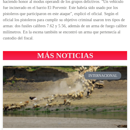
haciendo honor al modus operandi de los grupos delictivos. “Un vehículo
fue incinerado en el barrio El Porvenir. Este habría sido usado por los
pistoleros que participaron en este ataque”, explicó el oficial. Según el
oficial los pistoleros para cumplir su objetivo criminal usaron tres tipos de
armas: dos fusiles calibres 7.62 y 5.56, además de un arma de fuego calibre
milímetros. En la escena también se encontró un arma que pertenecía al
custodio del fiscal.
MÁS NOTICIAS
INTERNACIONAL