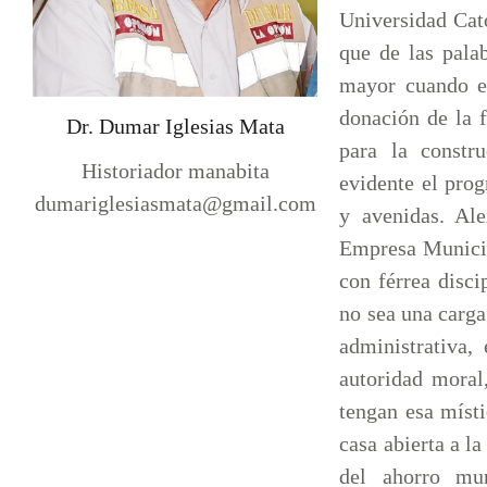
Universidad Cató
que de las pala
mayor cuando e
donación de la f
Dr. Dumar Iglesias Mata
para la const
Historiador manabita
evidente el prog
dumariglesiasmata@gmail.com
y avenidas. Ale
Empresa Municip
con férrea disci
no sea una carga
administrativa, 
autoridad moral
tengan esa místi
casa abierta a l
del ahorro mun