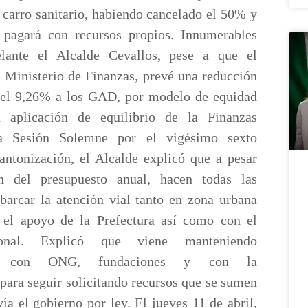
 carro sanitario, habiendo cancelado el 50% y
 pagará con recursos propios. Innumerables
elante el Alcalde Cevallos, pese a que el
 Ministerio de Finanzas, prevé una reducción
del 9,26% a los GAD, por modelo de equidad
en aplicación de equilibrio de la Finanzas
la Sesión Solemne por el vigésimo sexto
cantonización, el Alcalde explicó que a pesar
n del presupuesto anual, hacen todas las
abarcar la atención vial tanto en zona urbana
 el apoyo de la Prefectura así como con el
ional. Explicó que viene manteniendo
nes con ONG, fundaciones y con la
ara seguir solicitando recursos que se sumen
vía el gobierno por ley. El jueves 11 de abril,