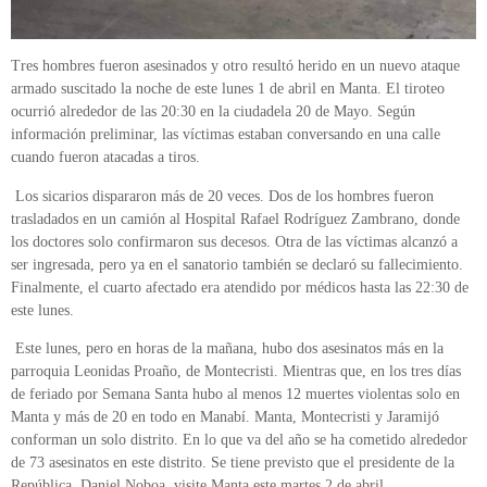
Tres hombres fueron asesinados y otro resultó herido en un nuevo ataque
armado suscitado la noche de este lunes 1 de abril en Manta. El tiroteo
ocurrió alrededor de las 20:30 en la ciudadela 20 de Mayo. Según
información preliminar, las víctimas estaban conversando en una calle
cuando fueron atacadas a tiros.
Los sicarios dispararon más de 20 veces. Dos de los hombres fueron
trasladados en un camión al Hospital Rafael Rodríguez Zambrano, donde
los doctores solo confirmaron sus decesos. Otra de las víctimas alcanzó a
ser ingresada, pero ya en el sanatorio también se declaró su fallecimiento.
Finalmente, el cuarto afectado era atendido por médicos hasta las 22:30 de
este lunes.
Este lunes, pero en horas de la mañana, hubo dos asesinatos más en la
parroquia Leonidas Proaño, de Montecristi. Mientras que, en los tres días
de feriado por Semana Santa hubo al menos 12 muertes violentas solo en
Manta y más de 20 en todo en Manabí. Manta, Montecristi y Jaramijó
conforman un solo distrito. En lo que va del año se ha cometido alrededor
de 73 asesinatos en este distrito. Se tiene previsto que el presidente de la
República, Daniel Noboa, visite Manta este martes 2 de abril.