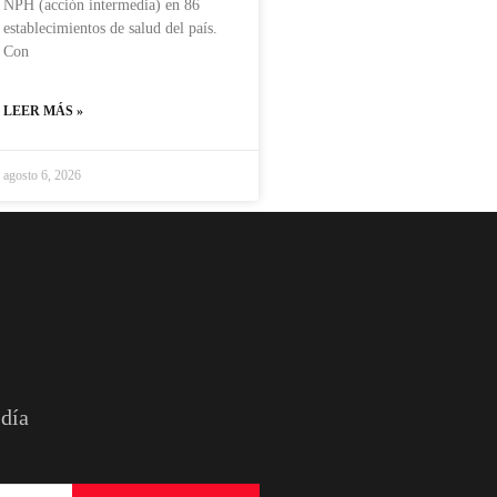
NPH (acción intermedia) en 86
establecimientos de salud del país.
Con
LEER MÁS »
agosto 6, 2026
 día