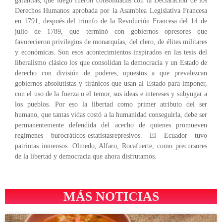
garantías, que luego fueron consolidadas con la Declaración de los
Derechos Humanos aprobada por la Asamblea Legislativa Francesa
en 1791, después del triunfo de la Revolución Francesa del 14 de
julio de 1789, que terminó con gobiernos opresores que
favorecieron privilegios de monarquías, del clero, de élites militares
y económicas. Son esos acontecimientos inspirados en las tesis del
liberalismo clásico los que consolidan la democracia y un Estado de
derecho con división de poderes, opuestos a que prevalezcan
gobiernos absolutistas y tiránicos que usan al Estado para imponer,
con el uso de la fuerza o el temor, sus ideas e intereses y subyugar a
los pueblos. Por eso la libertad como primer atributo del ser
humano, que tantas vidas costó a la humanidad conseguirla, debe ser
permanentemente defendida del acecho de quienes promueven
regímenes burocráticos-estatistasrepresivos. El Ecuador tuvo
patriotas inmensos: Olmedo, Alfaro, Rocafuerte, como precursores
de la libertad y democracia que ahora disfrutamos.
MÁS NOTICIAS