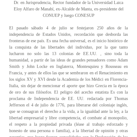
Dr. en Jurisprudencia, Rector fundador de la Universidad Laica
Eloy Alfaro de Manabí, ex-Alcalde de Manta, ex-presidente del
CONUEP y luego CONESUP
El pasado sábado 4 de julio se festejaron 250 años de la
independencia de Estados Unidos, recordación que desborda las
fronteras de ese país. Es una fecha universal, es el inicio histórico de
la conquista de las libertades del individuo, por la que tanto
lucharon no solo las 13 colonias de EE.UU. , sino toda la
humanidad, a partir de las ideas de grandes pensadores como Adam
Smith y John Locke en Inglaterra, Montesquieu y Rousseau en
Francia, y antes de ellos las que se sembraron en el Renacimiento en
los siglos XV y XVI desde la Academia de los Médici en Florencia-
Italia, sin dejar de mencionar el aporte que hizo Grecia en la época
de oro de sus filósofos. El peligro del acecho estatista Es con la
proclama de Independencia de EE. UU. redactada por Thomas
Jefferson el 4 de julio de 1776, para liberarse del coloniaje inglés,
que se consagran el derecho a la vida, a la igualdad ante la ley, a la
libertad empresarial y libre competencia, el combate al monopolio,
el respeto a la propiedad privada (léase al trabajo esforzado y
honesto de una persona o familia), a la libertad de opinión y otras