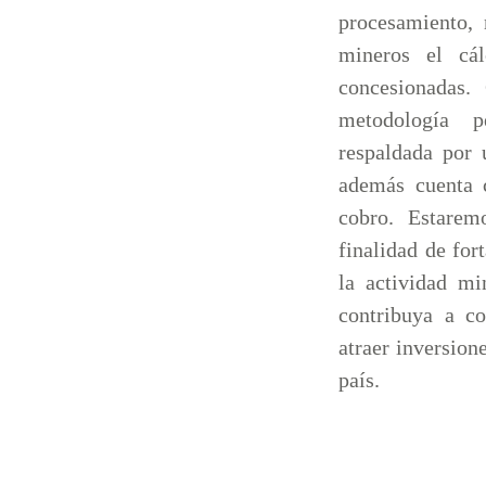
procesamiento, 
mineros el cá
concesionadas.
metodología p
respaldada por
además cuenta c
cobro. Estarem
finalidad de for
la actividad mi
contribuya a c
atraer inversion
país.