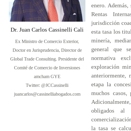
enero. Además, 
Rentas Intern
jurisdicción coa
Dr. Juan Carlos Cassinelli Cali
esta tasa los ti
minería, media
Ex Ministro de Comercio Exterior,
general que s
Doctor en Jurisprudencia, Director de
normativa excl
Global Trade Consulting. Presidente del
exploración min
Comité de Comercio de Inversiones
anteriormente, 
amcham GYE
etapa la conces
Twitter: @JCCassinelli
muchos casos, 
juancarlos@cassinelliabogados.com
Adicionalment
obligados al 
comercialización
la tasa se calc