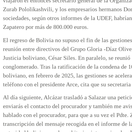
viajaron el entonces secretario general de la Organ
Zurab Pololikashvili, y los empresarios hermanos 
sociedades, según otros informes de la UDEF, habrían
Zapatero por más de 800.000 euros.
El regreso de Bolivia no supuso el fin de las gestion
reunión entre directivos del Grupo Gloria -Díaz Olive
Justicia boliviano, César Siles. En paralelo, se reuni
conglomerado. Tras la ratificación de la condena de 
boliviano, en febrero de 2025, las gestiones se aceler
teléfono con el presidente Arce, cita que su secretari
Al día siguiente, Alcázar trasladó a Salazar una peti
enviarás el contacto del procurador y también me avi
hablado con el procurador, para que a su vez el Pdte. 
transcripción del mensaje recogida en el informe de 