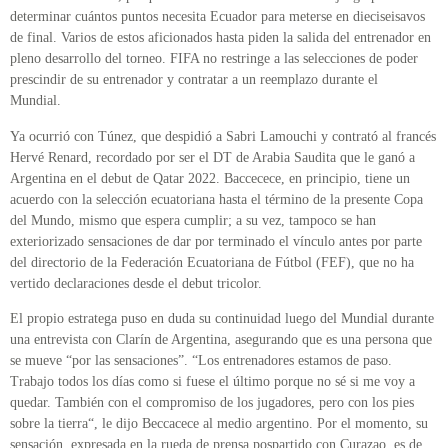
determinar cuántos puntos necesita Ecuador para meterse en dieciseisavos
de final. Varios de estos aficionados hasta piden la salida del entrenador en
pleno desarrollo del torneo. FIFA no restringe a las selecciones de poder
prescindir de su entrenador y contratar a un reemplazo durante el
Mundial.
Ya ocurrió con Túnez, que despidió a Sabri Lamouchi y contrató al francés
Hervé Renard, recordado por ser el DT de Arabia Saudita que le ganó a
Argentina en el debut de Qatar 2022. Baccecece, en principio, tiene un
acuerdo con la selección ecuatoriana hasta el término de la presente Copa
del Mundo, mismo que espera cumplir; a su vez, tampoco se han
exteriorizado sensaciones de dar por terminado el vínculo antes por parte
del directorio de la Federación Ecuatoriana de Fútbol (FEF), que no ha
vertido declaraciones desde el debut tricolor.
El propio estratega puso en duda su continuidad luego del Mundial durante
una entrevista con Clarín de Argentina, asegurando que es una persona que
se mueve “por las sensaciones”. “Los entrenadores estamos de paso.
Trabajo todos los días como si fuese el último porque no sé si me voy a
quedar. También con el compromiso de los jugadores, pero con los pies
sobre la tierra“, le dijo Beccacece al medio argentino. Por el momento, su
sensación, expresada en la rueda de prensa pospartido con Curazao, es de