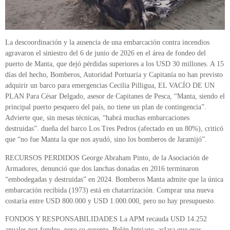
La descoordinación y la ausencia de una embarcación contra incendios
agravaron el siniestro del 6 de junio de 2026 en el área de fondeo del
puerto de Manta, que dejó pérdidas superiores a los USD 30 millones. A 15
días del hecho, Bomberos, Autoridad Portuaria y Capitanía no han previsto
adquirir un barco para emergencias Cecilia Pilligua, EL VACÍO DE UN
PLAN Para César Delgado, asesor de Capitanes de Pesca, “Manta, siendo el
principal puerto pesquero del país, no tiene un plan de contingencia”.
Advierte que, sin mesas técnicas, “habrá muchas embarcaciones
destruidas”. dueña del barco Los Tres Pedros (afectado en un 80%), criticó
que “no fue Manta la que nos ayudó, sino los bomberos de Jaramijó”.
RECURSOS PERDIDOS George Abraham Pinto, de la Asociación de
Armadores, denunció que dos lanchas donadas en 2016 terminaron
“embodegadas y destruidas” en 2024. Bomberos Manta admite que la única
embarcación recibida (1973) está en chatarrización. Comprar una nueva
costaría entre USD 800.000 y USD 1.000.000, pero no hay presupuesto.
FONDOS Y RESPONSABILIDADES La APM recauda USD 14.252
anuales por fondeo, pero su gerente, Belén Intriago, aclara que esos