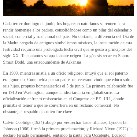
Cada tercer domingo de junio, los hogares ecuatorianos se reúnen para
rendir homenaje a los padres, consolidándose como un pilar del calendario
social, comercial y tradicional del país. No obstante, a diferencia del Día de
la Madre cargado de antiguos simbolismos místicos, la instauración de esta
festividad requirió una prolongada lucha civil que se gestó a principios del
siglo XX. Te contamos su apasionante origen. La génesis recae en Sonora
Smart Dodd, una estadounidense de Arkansas.
En 1909, mientras asistía a un oficio religioso, intuyó que el rol paterno
era ignorado. Conmovida por su padre, un veterano viudo que educó solo a
seis hijos, propuso homenajearlos el 5 de junio. La primera celebración fue
en 1910 en Washington, aunque la idea tardaría en globalizarse. La
oficialización enfrentó resistencias en el Congreso de EE. UU., donde
primaba el temor a que se convirtiera en un reclamo comercial. No
obstante, el respaldo ejecutivo fue clave:
Calvin Coolidge (1924) abogó por «estrechar lazos filiales»; Lyndon B.
Johnson (1966) firmó la primera proclamación; y Richard Nixon (1972) la
declaró feriado permanente, sentando la pauta para Occidente. Ecuador