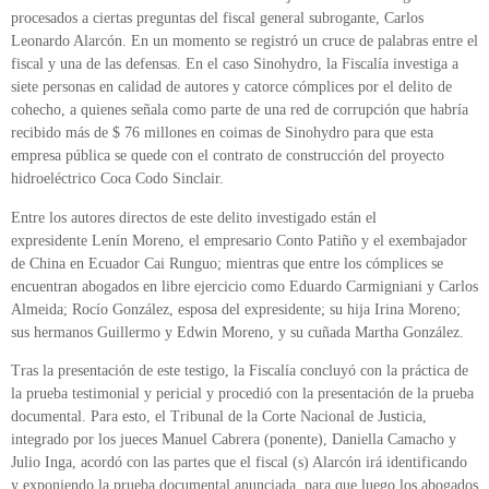
procesados a ciertas preguntas del fiscal general subrogante, Carlos
Leonardo Alarcón. En un momento se registró un cruce de palabras entre el
fiscal y una de las defensas. En el caso Sinohydro, la Fiscalía investiga a
siete personas en calidad de autores y catorce cómplices por el delito de
cohecho, a quienes señala como parte de una red de corrupción que habría
recibido más de $ 76 millones en coimas de Sinohydro para que esta
empresa pública se quede con el contrato de construcción del proyecto
hidroeléctrico Coca Codo Sinclair.
Entre los autores directos de este delito investigado están el
expresidente Lenín Moreno, el empresario Conto Patiño y el exembajador
de China en Ecuador Cai Runguo; mientras que entre los cómplices se
encuentran abogados en libre ejercicio como Eduardo Carmigniani y Carlos
Almeida; Rocío González, esposa del expresidente; su hija Irina Moreno;
sus hermanos Guillermo y Edwin Moreno, y su cuñada Martha González.
Tras la presentación de este testigo, la Fiscalía concluyó con la práctica de
la prueba testimonial y pericial y procedió con la presentación de la prueba
documental. Para esto, el Tribunal de la Corte Nacional de Justicia,
integrado por los jueces Manuel Cabrera (ponente), Daniella Camacho y
Julio Inga, acordó con las partes que el fiscal (s) Alarcón irá identificando
y exponiendo la prueba documental anunciada, para que luego los abogados