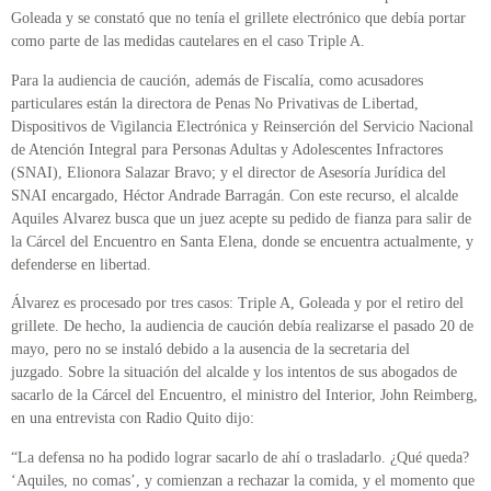
Goleada y se constató que no tenía el grillete electrónico que debía portar
como parte de las medidas cautelares en el caso Triple A.
Para la audiencia de caución, además de Fiscalía, como acusadores
particulares están la directora de Penas No Privativas de Libertad,
Dispositivos de Vigilancia Electrónica y Reinserción del Servicio Nacional
de Atención Integral para Personas Adultas y Adolescentes Infractores
(SNAI), Elionora Salazar Bravo; y el director de Asesoría Jurídica del
SNAI encargado, Héctor Andrade Barragán. Con este recurso, el alcalde
Aquiles Alvarez busca que un juez acepte su pedido de fianza para salir de
la Cárcel del Encuentro en Santa Elena, donde se encuentra actualmente, y
defenderse en libertad.
Álvarez es procesado por tres casos: Triple A, Goleada y por el retiro del
grillete. De hecho, la audiencia de caución debía realizarse el pasado 20 de
mayo, pero no se instaló debido a la ausencia de la secretaria del
juzgado. Sobre la situación del alcalde y los intentos de sus abogados de
sacarlo de la Cárcel del Encuentro, el ministro del Interior, John Reimberg,
en una entrevista con Radio Quito dijo:
“La defensa no ha podido lograr sacarlo de ahí o trasladarlo. ¿Qué queda?
‘Aquiles, no comas’, y comienzan a rechazar la comida, y el momento que