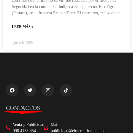
con fines de matrimonio servil, fue rescatada por el Bloque de
Seguridad en la comunidad indígena Espejo, sector Río Tigre
(Pastaza), en la frontera EcuadorPerú. El operativo, realizado en
LEER MÁS »
agosto 8, 2026
CONTACTOS
Venta y Publicidad
Mail
098 4138 354
publicidad@elmercuriomanta.ec