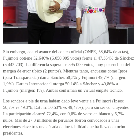
Sin embargo, con el avance del conteo oficial (ONPE, 58,64% de actas),
Fujimori obtiene 52,646% (6.050.905 votos) frente al 47,354% de Sánchez
(5.442.703). La diferencia supera los 595.000 votos, muy por encima del
margen de error típico (2 puntos). Mientras tanto, encuestas como Ipsos
(para Transparencia) dan a Sánchez 50,3% y Fujimori 49,7% (margen:
1,9%). Datum Internacional otorga 50,14% a Sánchez y 49,86% a
Fujimori (margen: 1%). Ambas confirman un virtual empate técnico.
Los sondeos a pie de urna habían dado leve ventaja a Fujimori (Ipsos:
50,7% vs 49,3%; Datum: 50,53% vs 49,47%), pero sin ser concluyentes.
La participación alcanzó 72,4%, con 0,8% de votos en blanco y 5,7%
nulos. Más de 27,3 millones de peruanos fueron convocados a unas
elecciones clave tras una década de inestabilidad que ha llevado a ocho
presidentes.