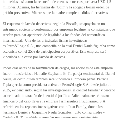
inmuebles, así como la retención de cuentas bancarias por hasta USD 1,5
millones. Además, las hermanas de ‘Odín’ y la abogada tienen orden de
prisión preventiva. Mientras que la madre cumple medidas alternativas.
El esquema de lavado de activos, según la Fiscalía, se apoyaba en un
entramado societario conformado por empresas legalmente constituidas que
servían para dar apariencia de legalidad a los fondos del narcotráfico
internacional. Una de las principales firmas investigadas
es Petro&Logic S.A., una compañía de la cual Daniel Naula figuraba como
accionista con el 25% de participación corporativa. Esta empresa será
vinculada a la causa por lavado de activos.
Pocos días antes de la formulación de cargos, las acciones de esta empresa
fueron transferidas a Nathalie Stephania B. T., pareja sentimental de Daniel
Naula, es decir, quien también será vinculada al proceso penal. Patricia
Tapia ejercía como presidenta activa de Petro&Logic S.A. desde julio de
2025, evidenciando, según las investigaciones, el control familiar y cercano
sobre la administración de la entidad jurídica. Adicionalmente, el rastro
financiero del caso lleva a la empresa farmacéutica Insupharmed S.A.,
referida en los reportes investigativos como Insu Family, donde los
hermanos Daniel y Jacqueline Naula González, junto con su madre y
Nathalie B. T., también mantenían una importante participación