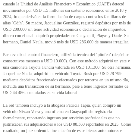
cuando la Unidad de Análisis Financiero y Económico (UAFE) detectó
movimientos por USD 1,5 millones sin sustento económico entre 2018 y
2024, lo que derivó en la formulación de cargos contra los familiares de
alias ‘Odín’. Su madre, Jacqueline González, registró depósitos por más de
USD 200.000 sin tener actividad económica o declaración de impuestos,
dinero con el cual adquirió propiedades en Guayaquil, Playas y Daule. Su
hermano, Daniel Naula, movió más de USD 286.000 de manera irregular.
Para evadir el control financiero, utilizó la técnica del ‘pitufeo’ (depósitos
consecutivos menores a USD 10.000). Con este método adquirió un yate y
una camioneta Toyota Tundra valorada en USD 101.300. Su otra hermana,
Jacqueline Naula, adquirió un vehículo Toyota Rush por USD 28.799
mediante depósitos fraccionados efectuados por terceros en un mismo día,
incluida una transacción de su hermano, pese a tener ingresos formales de
USD 44.486 acumulados en su vida laboral.
La red también incluyó a la abogada Patricia Tapia, quien compró un
vehículo Nissan Versa y una oficina en Guayaquil sin registrarla
formalmente, reportando ingresos por servicios profesionales que no
justificaban sus adquisiciones o los USD 88.360 reportados en 2025. Como
resultado, un juez ordenó la incautación de estos bienes automotores e