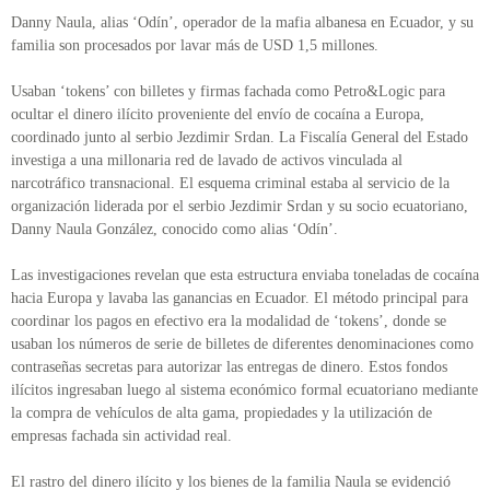
Danny Naula, alias ‘Odín’, operador de la mafia albanesa en Ecuador, y su
familia son procesados por lavar más de USD 1,5 millones.
Usaban ‘tokens’ con billetes y firmas fachada como Petro&Logic para
ocultar el dinero ilícito proveniente del envío de cocaína a Europa,
coordinado junto al serbio Jezdimir Srdan. La Fiscalía General del Estado
investiga a una millonaria red de lavado de activos vinculada al
narcotráfico transnacional. El esquema criminal estaba al servicio de la
organización liderada por el serbio Jezdimir Srdan y su socio ecuatoriano,
Danny Naula González, conocido como alias ‘Odín’.
Las investigaciones revelan que esta estructura enviaba toneladas de cocaína
hacia Europa y lavaba las ganancias en Ecuador. El método principal para
coordinar los pagos en efectivo era la modalidad de ‘tokens’, donde se
usaban los números de serie de billetes de diferentes denominaciones como
contraseñas secretas para autorizar las entregas de dinero. Estos fondos
ilícitos ingresaban luego al sistema económico formal ecuatoriano mediante
la compra de vehículos de alta gama, propiedades y la utilización de
empresas fachada sin actividad real.
El rastro del dinero ilícito y los bienes de la familia Naula se evidenció