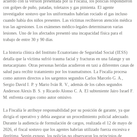
acuerdo con la versión presentada por la Fiscalía, los policías respondieron
con golpes de puño, patadas, toletazos y gas pimienta. El agente
investigador sostuvo que los uniformados habrían rociado el gas incluso
cuando había dos niños presentes. Las víctimas recibieron atención médica
tras las agresiones. Los exámenes médico-legales determinaron varias
lesiones. Uno de los afectados presentó una incapacidad física para el
trabajo de entre 30 y 90 días.
La historia clínica del Instituto Ecuatoriano de Seguridad Social (IESS)
detalla que la víctima sufrió trauma facial y fracturas en una falange y un
metacarpiano. Otras personas heridas acudieron en taxi a diferentes casas de
salud para recibir tratamiento por los traumatismos. La Fiscalía procesa
como autores directos a los sargentos segundos Carlos Marcelo G. A.,
Sergio David I. P. y Mario Iván R. V., además de los cabos segundos
Anderson Alexis B. S. y Ricardo Alonso C. A. El subteniente Jairo Israel F.
M. enfrenta cargos como autor omisivo.
La Fiscalía le atribuye responsabilidad por su posición de garante, ya que
dirigía el operativo y debía asegurar un procedimiento policial adecuado.
Durante la audiencia de formulación de cargos, realizada el 12 de mayo de
2026, el fiscal sostuvo que los agentes habrían utilizado fuerza excesiva e
ilegítima. Según expuso, los policías no observaron los principios de