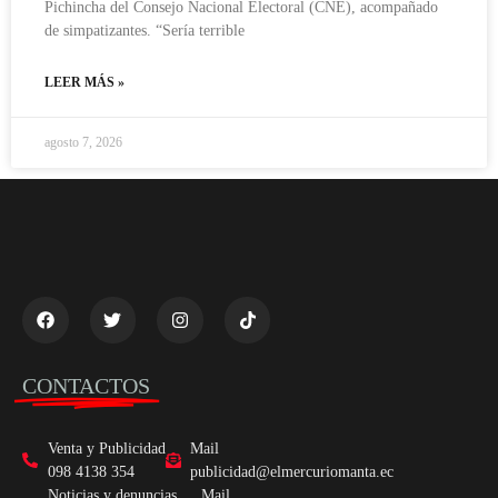
Pichincha del Consejo Nacional Electoral (CNE), acompañado
de simpatizantes. “Sería terrible
LEER MÁS »
agosto 7, 2026
CONTACTOS
Venta y Publicidad
Mail
098 4138 354
publicidad@elmercuriomanta.ec
Noticias y denuncias
Mail