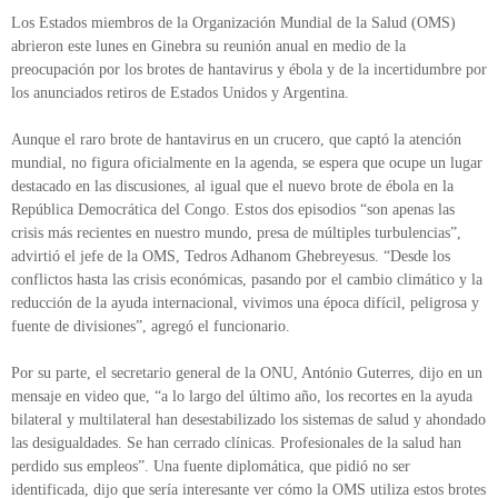
Los Estados miembros de la Organización Mundial de la Salud (OMS)
abrieron este lunes en Ginebra su reunión anual en medio de la
preocupación por los brotes de hantavirus y ébola y de la incertidumbre por
los anunciados retiros de Estados Unidos y Argentina.
Aunque el raro brote de hantavirus en un crucero, que captó la atención
mundial, no figura oficialmente en la agenda, se espera que ocupe un lugar
destacado en las discusiones, al igual que el nuevo brote de ébola en la
República Democrática del Congo. Estos dos episodios “son apenas las
crisis más recientes en nuestro mundo, presa de múltiples turbulencias”,
advirtió el jefe de la OMS, Tedros Adhanom Ghebreyesus. “Desde los
conflictos hasta las crisis económicas, pasando por el cambio climático y la
reducción de la ayuda internacional, vivimos una época difícil, peligrosa y
fuente de divisiones”, agregó el funcionario.
Por su parte, el secretario general de la ONU, António Guterres, dijo en un
mensaje en video que, “a lo largo del último año, los recortes en la ayuda
bilateral y multilateral han desestabilizado los sistemas de salud y ahondado
las desigualdades. Se han cerrado clínicas. Profesionales de la salud han
perdido sus empleos”. Una fuente diplomática, que pidió no ser
identificada, dijo que sería interesante ver cómo la OMS utiliza estos brotes