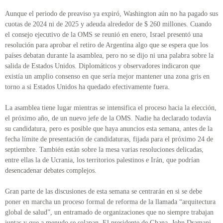
Aunque el periodo de preaviso ya expiró, Washington aún no ha pagado sus
cuotas de 2024 ni de 2025 y adeuda alrededor de $ 260 millones. Cuando
el consejo ejecutivo de la OMS se reunió en enero, Israel presentó una
resolución para aprobar el retiro de Argentina algo que se espera que los
países debatan durante la asamblea, pero no se dijo ni una palabra sobre la
salida de Estados Unidos. Diplomáticos y observadores indicaron que
existía un amplio consenso en que sería mejor mantener una zona gris en
torno a si Estados Unidos ha quedado efectivamente fuera.
La asamblea tiene lugar mientras se intensifica el proceso hacia la elección,
el próximo año, de un nuevo jefe de la OMS. Nadie ha declarado todavía
su candidatura, pero es posible que haya anuncios esta semana, antes de la
fecha límite de presentación de candidaturas, fijada para el próximo 24 de
septiembre. También están sobre la mesa varias resoluciones delicadas,
entre ellas la de Ucrania, los territorios palestinos e Irán, que podrían
desencadenar debates complejos.
Gran parte de las discusiones de esta semana se centrarán en si se debe
poner en marcha un proceso formal de reforma de la llamada “arquitectura
global de salud”, un entramado de organizaciones que no siempre trabajan
juntas y que a menudo se solapan. El presidente de Ghana, John Dramani