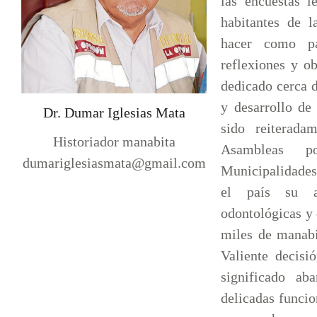
las encuestas 
habitantes de l
hacer como pa
reflexiones y o
dedicado cerca d
y desarrollo de
Dr. Dumar Iglesias Mata
sido reiteradam
Historiador manabita
Asambleas po
dumariglesiasmata@gmail.com
Municipalidades
el país su ac
odontológicas y 
miles de manabi
Valiente decisi
significado ab
delicadas funcio