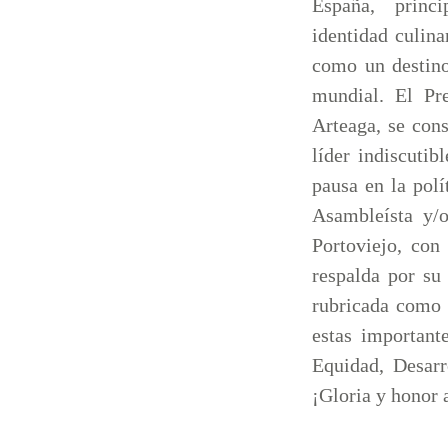
España, princ
identidad culina
como un destino
mundial. El Pr
Arteaga, se cons
líder indiscuti
pausa en la polí
Asambleísta y/o
Portoviejo, con
respalda por su
rubricada como h
estas important
Equidad, Desar
¡Gloria y honor 