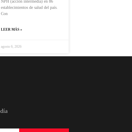
NPH (acción intermedia) en 86
establecimientos de salud del país.
Con
LEER MÁS »
agosto 6, 2026
 día