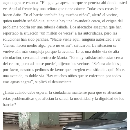
agua negra se estanca. “El agua ya apesta porque se penetra ahí donde usted
ve. Aquí al frente hay una señora que tiene cáncer. Todas esas cosas le
hacen daño. En el barrio también hay muchos niños”, alertó el vecino,
quien también señaló que, aunque hay una lavandería cerca, el origen del
problema podría ser una tubería dañada. Los afectados aseguran que han
reportado la situación “un millón de veces” a las autoridades, pero las
soluciones han sido parches. “Nadie viene aquí, ninguna autoridad a ver.
Vienen, hacen medio algo, pero no es así”, criticaron. La situación se
vuelve aún más compleja porque la avenida 13 es una doble vía de alta
circulación, cercana al centro de Manta. “Es muy satisfactorio estar cerca
del centro, pero así no se puede”, dijeron los vecinos. “Señora alcaldesa,
por favor, nosotros pedimos de favor que arreglen este sitio de aquí. No es
una avenida, es doble vía. Hay muchos niños que se enferman por todas
esas aguas negras”, suplicó el denunciante.
¿Hasta cuándo debe esperar la ciudadanía mantense para que se atiendan
estas problemáticas que afectan la salud, la movilidad y la dignidad de los
barrios?