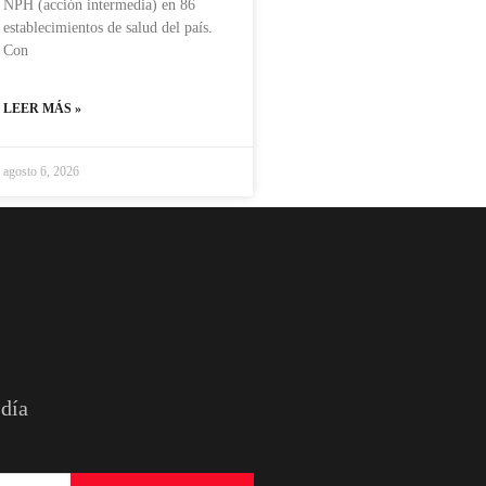
NPH (acción intermedia) en 86
establecimientos de salud del país.
Con
LEER MÁS »
agosto 6, 2026
 día