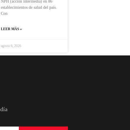
NPH (acción intermedia) en 86
establecimientos de salud del país.
Con
LEER MÁS »
agosto 6, 2026
 día