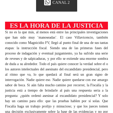
CANAL 2
ES LA HORA DE LA JUSTICIA
Si no es la que más, al menos está entre las principales investigaciones
que han sido muy ‘manoseadas’. El caso Villavicencio, también
conocido como Magnicidio FV, llegó al punto final de una de sus tantas
etapas: la instrucción fiscal. Siendo una de las primeras fases del
proceso de indagación y eventual juzgamiento, ya ha sufrido una serie
de reveses y de salpicaduras, y por ello se extiende una enorme sombra
de duda a su alrededor. Todo el país quiere conocer la verdad sobre el o
los autores intelectuales del asesinato del excandidato presidencial, pero
al ritmo que va, lo que quedará al final será un gran signo de
interrogación. Nadie quiere eso. Nadie quiere quedarse con ese amargo
sabor de boca. Si aún falta mucho camino por recorrer, la Fiscalía y la
justicia está a tiempo de brindarle al país una respuesta seria a la
pregunta: ¿quién ordenó asesinar al excandidato presidencial? Y solo
hay un camino para ello: que las pruebas hablen por sí solas. Que
Fiscalía haga un trabajo prolijo y minucioso; y que los jueces tomen
una decisión exclusivamente sobre la base de las evidencias y no por