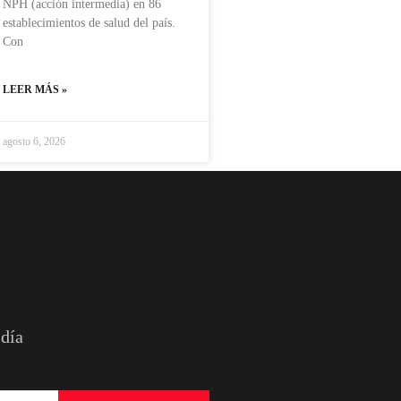
NPH (acción intermedia) en 86
establecimientos de salud del país.
Con
LEER MÁS »
agosto 6, 2026
 día