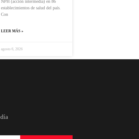
NPH (acción intermedia) en 86
establecimientos de salud del país.
Con
LEER MÁS »
agosto 6, 2026
 día