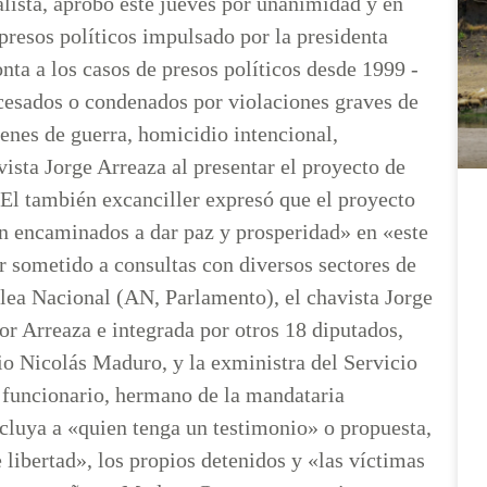
lista, aprobó este jueves por unanimidad y en
 presos políticos impulsado por la presidenta
ta a los casos de presos políticos desde 1999 -
ocesados o condenados por violaciones graves de
nes de guerra, homicidio intencional,
vista Jorge Arreaza al presentar el proyecto de
 El también excanciller expresó que el proyecto
en encaminados a dar paz y prosperidad» en «este
r sometido a consultas con diversos sectores de
mblea Nacional (AN, Parlamento), el chavista Jorge
r Arreaza e integrada por otros 18 diputados,
io Nicolás Maduro, y la exministra del Servicio
El funcionario, hermano de la mandataria
ncluya a «quien tenga un testimonio» o propuesta,
 libertad», los propios detenidos y «las víctimas