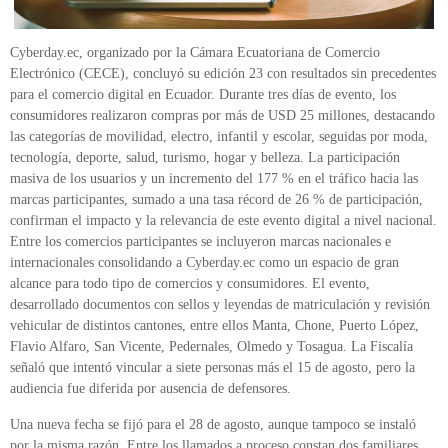
Cyberday.ec, organizado por la Cámara Ecuatoriana de Comercio
Electrónico (CECE), concluyó su edición 23 con resultados sin precedentes
para el comercio digital en Ecuador. Durante tres días de evento, los
consumidores realizaron compras por más de USD 25 millones, destacando
las categorías de movilidad, electro, infantil y escolar, seguidas por moda,
tecnología, deporte, salud, turismo, hogar y belleza. La participación
masiva de los usuarios y un incremento del 177 % en el tráfico hacia las
marcas participantes, sumado a una tasa récord de 26 % de participación,
confirman el impacto y la relevancia de este evento digital a nivel nacional.
Entre los comercios participantes se incluyeron marcas nacionales e
internacionales consolidando a Cyberday.ec como un espacio de gran
alcance para todo tipo de comercios y consumidores. El evento,
desarrollado documentos con sellos y leyendas de matriculación y revisión
vehicular de distintos cantones, entre ellos Manta, Chone, Puerto López,
Flavio Alfaro, San Vicente, Pedernales, Olmedo y Tosagua. La Fiscalía
señaló que intentó vincular a siete personas más el 15 de agosto, pero la
audiencia fue diferida por ausencia de defensores.
Una nueva fecha se fijó para el 28 de agosto, aunque tampoco se instaló
por la misma razón. Entre los llamados a proceso constan dos familiares