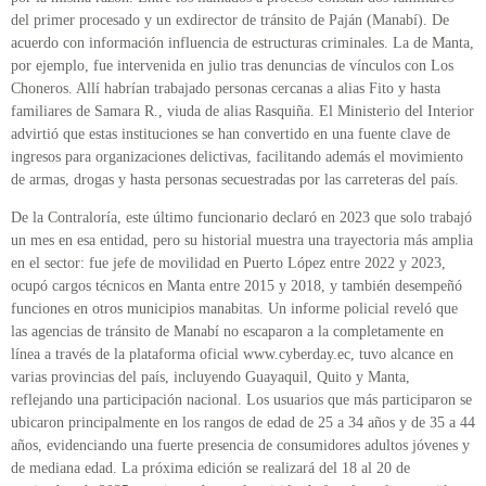
del primer procesado y un exdirector de tránsito de Paján (Manabí). De
acuerdo con información influencia de estructuras criminales. La de Manta,
por ejemplo, fue intervenida en julio tras denuncias de vínculos con Los
Choneros. Allí habrían trabajado personas cercanas a alias Fito y hasta
familiares de Samara R., viuda de alias Rasquiña. El Ministerio del Interior
advirtió que estas instituciones se han convertido en una fuente clave de
ingresos para organizaciones delictivas, facilitando además el movimiento
de armas, drogas y hasta personas secuestradas por las carreteras del país.
De la Contraloría, este último funcionario declaró en 2023 que solo trabajó
un mes en esa entidad, pero su historial muestra una trayectoria más amplia
en el sector: fue jefe de movilidad en Puerto López entre 2022 y 2023,
ocupó cargos técnicos en Manta entre 2015 y 2018, y también desempeñó
funciones en otros municipios manabitas. Un informe policial reveló que
las agencias de tránsito de Manabí no escaparon a la completamente en
línea a través de la plataforma oficial www.cyberday.ec, tuvo alcance en
varias provincias del país, incluyendo Guayaquil, Quito y Manta,
reflejando una participación nacional. Los usuarios que más participaron se
ubicaron principalmente en los rangos de edad de 25 a 34 años y de 35 a 44
años, evidenciando una fuerte presencia de consumidores adultos jóvenes y
de mediana edad. La próxima edición se realizará del 18 al 20 de