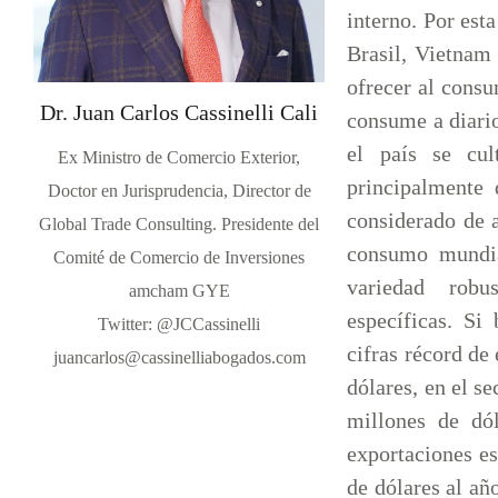
interno. Por est
Brasil, Vietnam
ofrecer al consu
Dr. Juan Carlos Cassinelli Cali
consume a diario
el país se cul
Ex Ministro de Comercio Exterior,
principalmente 
Doctor en Jurisprudencia, Director de
considerado de 
Global Trade Consulting. Presidente del
consumo mundia
Comité de Comercio de Inversiones
variedad robu
amcham GYE
específicas. Si
Twitter: @JCCassinelli
cifras récord de
juancarlos@cassinelliabogados.com
dólares, en el se
millones de dól
exportaciones e
de dólares al añ