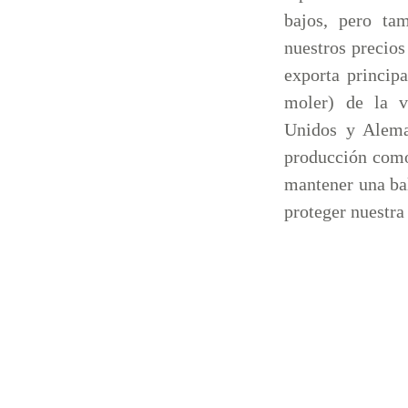
bajos, pero ta
nuestros precio
exporta princip
moler) de la v
Unidos y Aleman
producción como
mantener una bal
proteger nuestra