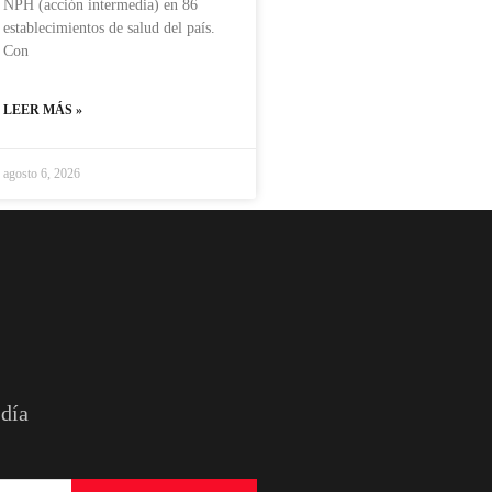
NPH (acción intermedia) en 86
establecimientos de salud del país.
Con
LEER MÁS »
agosto 6, 2026
 día